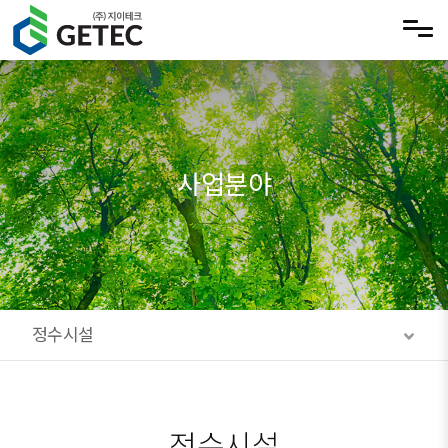
메뉴 건너뛰기
사업분야
정수시설
정수시설